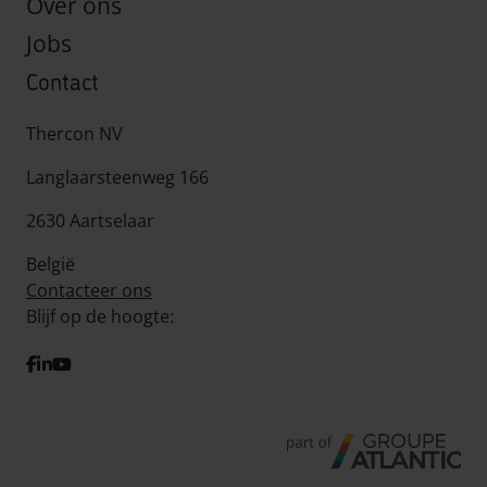
Over ons
Jobs
Contact
Thercon NV
Langlaarsteenweg 166
2630 Aartselaar
België
Contacteer ons
Blijf op de hoogte:
facebook
linkedIn
youtube