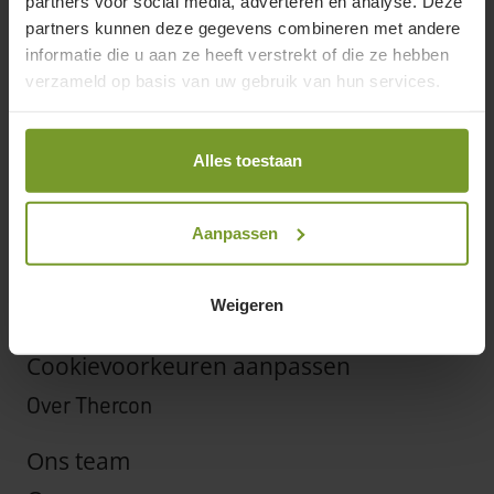
Onze tools
partners voor social media, adverteren en analyse. Deze
partners kunnen deze gegevens combineren met andere
Kom langs in onze showroom
informatie die u aan ze heeft verstrekt of die ze hebben
Support
verzameld op basis van uw gebruik van hun services.
Offerte aanvragen
Alles toestaan
FAQ
Onderhoud of herstelling aanvragen
Aanpassen
Garantievoorwaarden
Contact
Weigeren
Cookie Policy
Cookievoorkeuren aanpassen
Over Thercon
Ons team