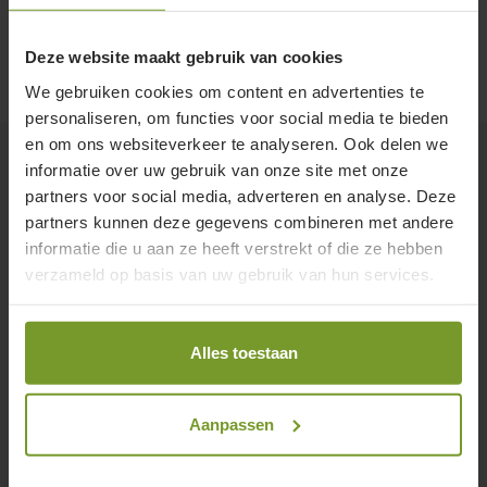
Deze website maakt gebruik van cookies
We gebruiken cookies om content en advertenties te
personaliseren, om functies voor social media te bieden
en om ons websiteverkeer te analyseren. Ook delen we
informatie over uw gebruik van onze site met onze
Ontdek
partners voor social media, adverteren en analyse. Deze
partners kunnen deze gegevens combineren met andere
Onze toepassingen
informatie die u aan ze heeft verstrekt of die ze hebben
Onze producten
verzameld op basis van uw gebruik van hun services.
Alles over warmtepompen
Blog
Alles toestaan
Onze tools
Kom langs in onze showroom
Aanpassen
Support