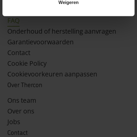
Weigeren
Offerte aanvragen
FAQ
Onderhoud of herstelling aanvragen
Garantievoorwaarden
Contact
Cookie Policy
Cookievoorkeuren aanpassen
Over Thercon
Ons team
Over ons
Jobs
Contact