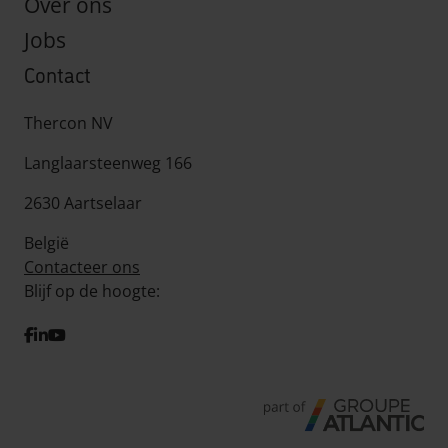
Over ons
Jobs
Contact
Thercon NV
Langlaarsteenweg 166
2630 Aartselaar
België
Contacteer ons
Blijf op de hoogte:
facebook
linkedIn
youtube