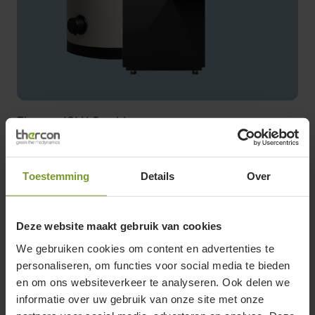
Thercon IGLU Combi
Bodem-waterwarmtepomp die comfortoplossing
biedt voor verwarming, koeling en sanitair warm
water voor grotere gezinnen
Toestemming
Details
Over
Voor nieuwbouwwoningen en duurzame
renovaties
Deze website maakt gebruik van cookies
Zeer stil
We gebruiken cookies om content en advertenties te
Verwarming en sanitair warm water (externe
personaliseren, om functies voor social media te bieden
boiler van 300 of 500L)
en om ons websiteverkeer te analyseren. Ook delen we
Vermogens van 7-18 kW
informatie over uw gebruik van onze site met onze
Koeling (ingebouwd)