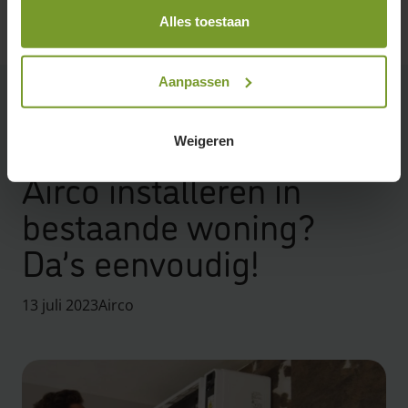
Alles toestaan
Aanpassen
Weigeren
Gerelateerde blogposts
Airco installeren in
bestaande woning?
Da’s eenvoudig!
13 juli 2023
Airco