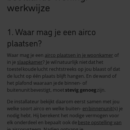
werkwijze
1. Waar mag je een airco
plaatsen?
Waar mag je een
airco plaatsen in je woonkamer
of
in je
slaapkamer
? Je wil natuurlijk niet dat het
toestel koude lucht rechtstreeks op jou blaast of dat
de lucht op één plaats blijft hangen. En de wand of
het plafond waaraan je de binnen- of
buitenunit bevestigt, moet
stevig genoeg
zijn.
De installateur bekijkt daarom eerst samen met jou
welke soort airco en welke buiten-
en binnenunit
(s) je
nodig hebt. Hij berekent het nodige vermogen voor
elk onderdeel en bepaalt ook de
beste opstelling van
je aircosysteem
. Nadien ontvang je