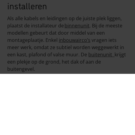
installeren
Als alle kabels en leidingen op de juiste plek liggen,
plaatst de installateur de
binnenunit
. Bij de meeste
modellen gebeurt dat door middel van een
montageplaatje. Enkel
inbouwairco’s
vragen iets
meer werk, omdat ze subtiel worden weggewerkt in
een kast, plafond of valse muur. De
buitenunit
krijgt
een plekje op de grond, het dak of aan de
buitengevel.
4. Check, check, check
De installateur sluit de units aan op het
elektriciteitsnet en doet een grondige testronde.
Eerst is er een stikstoftest
om de lekdichtheid te
bepalen
, daarna trekt de installateur alle lucht en
vocht uit de leidingen met een vacuümpomp. Een