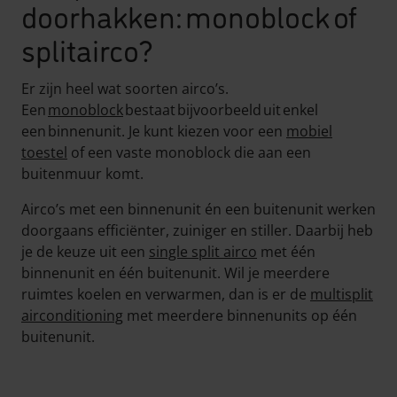
doorhakken: monoblock of
splitairco?
Er zijn heel wat soorten airco’s.
Een
monoblock
bestaat bijvoorbeeld uit enkel
een binnenunit. Je kunt kiezen voor een
mobiel
toestel
of een vaste monoblock die aan een
buitenmuur komt.
Airco’s met een binnenunit én een buitenunit werken
doorgaans efficiënter, zuiniger en stiller. Daarbij heb
je de keuze uit een
single split airco
met één
binnenunit en één buitenunit. Wil je meerdere
ruimtes koelen en verwarmen, dan is er de
multisplit
airconditioning
met meerdere binnenunits op één
buitenunit.