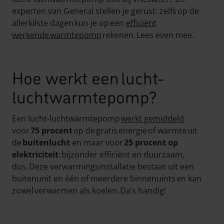
experten van General stellen je gerust: zelfs op de
allerkilste dagen kun je op een
efficiënt
werkende warmtepomp
rekenen. Lees even mee.
Hoe werkt een lucht-
luchtwarmtepomp?
Een lucht-luchtwarmtepomp
werkt gemiddeld
voor
75 procent
op de gratis energie of warmte uit
de
buitenlucht
en maar voor
25 procent op
elektriciteit
: bijzonder efficiënt en duurzaam,
dus. Deze verwarmingsinstallatie bestaat uit een
buitenunit en één of meerdere binnenuints en kan
zowel verwarmen als koelen. Da’s handig!