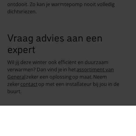
ontdooit. Zo kan je warmtepomp nooit volledig
dichtvriezen.
Vraag advies aan een
expert
Wil jij deze winter ook efficiënt en duurzaam
verwarmen? Dan vind je in het
assortiment van
General
zeker een oplossing op maat. Neem
zeker
contact
op met een installateur bij jou in de
buurt.