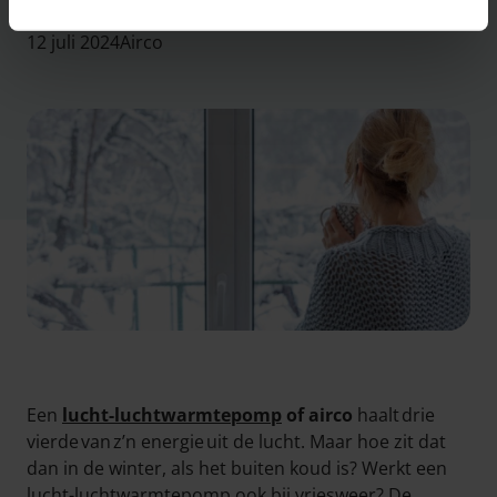
12 juli 2024
Airco
Een
lucht-luchtwarmtepomp
of airco
haalt drie
vierde van z’n energie uit de lucht. Maar hoe zit dat
dan in de winter, als het buiten koud is? Werkt een
lucht-luchtwarmtepomp ook bij vriesweer? De