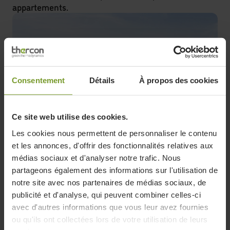
appartements.
Consentement
Détails
À propos des cookies
Ce site web utilise des cookies.
Les cookies nous permettent de personnaliser le contenu
et les annonces, d'offrir des fonctionnalités relatives aux
médias sociaux et d'analyser notre trafic. Nous
partageons également des informations sur l'utilisation de
Appartements
notre site avec nos partenaires de médias sociaux, de
Barl’lo: Les habitants du projet résidentiel Barl’lo
publicité et d'analyse, qui peuvent combiner celles-ci
disposent d’un chauffage et d’une eau chaude
avec d'autres informations que vous leur avez fournies
sanitaire durables grâce à une pompe à chaleur
ou qu'ils ont collectées lors de votre utilisation de leurs