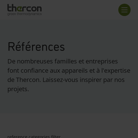
screenreader.back to home
Nombr
Références
De nombreuses familles et entreprises
font confiance aux appareils et à l'expertise
de Thercon. Laissez-vous inspirer par nos
projets.
reference.categories filter