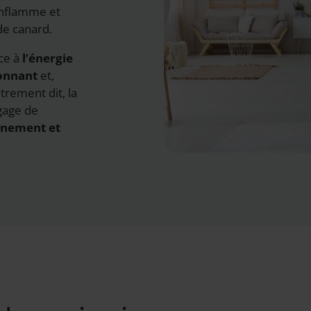
enflamme et
de canard.
ce à
l’énergie
ronnant
et,
trement dit, la
gage de
nnement et