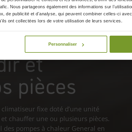
haleur air-
rafic. Nous partageons également des informations sur l'utilisati
, de publicité et d'analyse, qui peuvent combiner celles-ci avec
ils ont collectées lors de votre utilisation de leurs services.
ul système
Personnaliser
dir et
os pièces
 climatiseur fixe doté d’une unité
r et chauffer une ou plusieurs pièces.
iel des pompes à chaleur General en