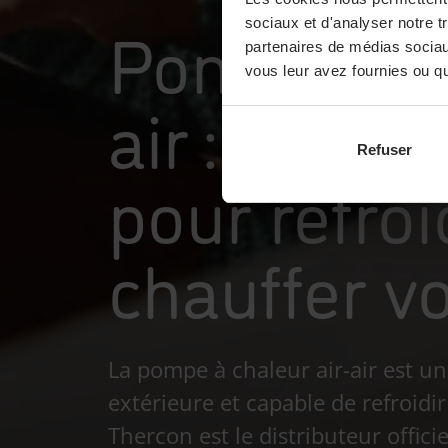
Pompes à c
sociaux et d'analyser notre t
partenaires de médias sociaux
vous leur avez fournies ou qu'
air : un se
Refuser
pour refroi
chauffer v
La pompe à chaleur air-air est un
extérieure et capable de refroidi
Thercon est le distributeur offic