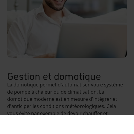
Gestion et domotique
La domotique permet d'automatiser votre système
de pompe à chaleur ou de climatisation. La
domotique moderne est en mesure d'intégrer et
d'anticiper les conditions météorologiques. Cela
vous évite par exemple de devoir chauffer et
refroidir l'habitation le même jour.
Tout sur la gestion et domotique