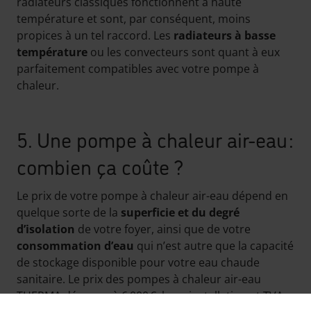
radiateurs classiques fonctionnent à haute
température et sont, par conséquent, moins
propices à un tel raccord. Les
radiateurs à basse
température
ou les convecteurs sont quant à eux
parfaitement compatibles avec votre pompe à
chaleur.
5. Une pompe à chaleur air-eau :
combien ça coûte ?
Le prix de votre pompe à chaleur air-eau dépend en
quelque sorte de la
superficie et du degré
d’isolation
de votre foyer, ainsi que de votre
consommation d’eau
qui n’est autre que la capacité
de stockage disponible pour votre eau chaude
sanitaire. Le prix des pompes à chaleur air-eau
THERMA démarre à 6 000 €, hors installation et TVA.