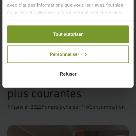
avec d'autres informations que vous leur avez fournies
ou qu'ils ont collectées lors de votre utilisation de leurs
services.
Tout autoriser
Retour à l'aperçu
Personnaliser
La pompe à chaleur air-
Refuser
eau : les 5 questions les
plus courantes
17 janvier 2022
Pompe à chaleur
Prix
Consommation