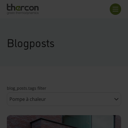
screenreader.back to home
Nombr
Blogposts
blog_posts.tags filter