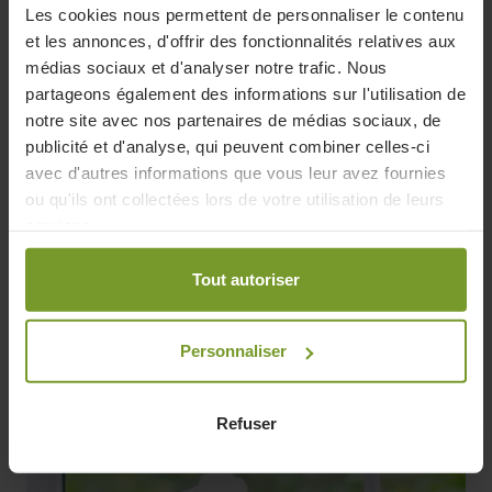
plus de 16 ans
Les cookies nous permettent de personnaliser le contenu
et les annonces, d'offrir des fonctionnalités relatives aux
médias sociaux et d'analyser notre trafic. Nous
partageons également des informations sur l'utilisation de
notre site avec nos partenaires de médias sociaux, de
publicité et d'analyse, qui peuvent combiner celles-ci
avec d'autres informations que vous leur avez fournies
ou qu'ils ont collectées lors de votre utilisation de leurs
services.
Tout autoriser
Personnaliser
Pompe à chaleur
,
Consommation
,
Panneaux solaires
,
Prime
Dans quel ordre installer une pompe à chaleur et des
Refuser
panneaux solaires ?