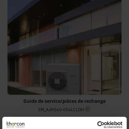
Guide de service/pièces de rechange
SM_AJH040-054LCLDH
screenreader.copy title