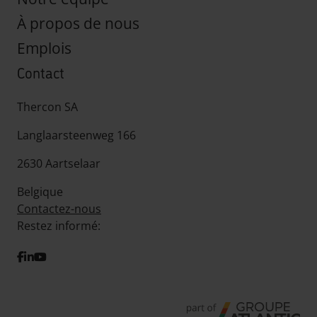
À propos de nous
Emplois
Contact
Thercon SA
Langlaarsteenweg 166
2630 Aartselaar
Belgique
Contactez-nous
Restez informé:
facebook
linkedIn
youtube