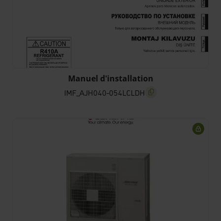
Manuel d'installation
IMF_AJH040-054LCLDH
screenreader.copy title
scree