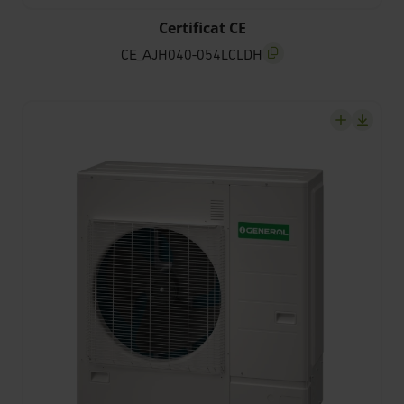
CE_AJH040-054LCLDH
Certificat CE
CE_AJH040-054LCLDH
screenreader.copy title
screenrea