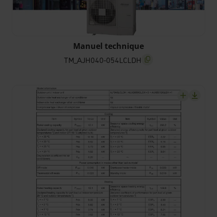
Manuel technique
TM_AJH040-054LCLDH
screenreader.copy title
screenrea