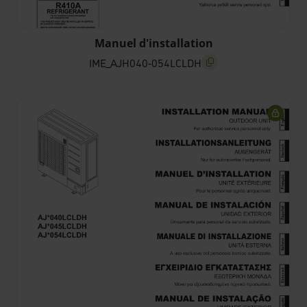
Manuel d'installation
IME_AJH040-054LCLDH
screenreader.copy title
scree