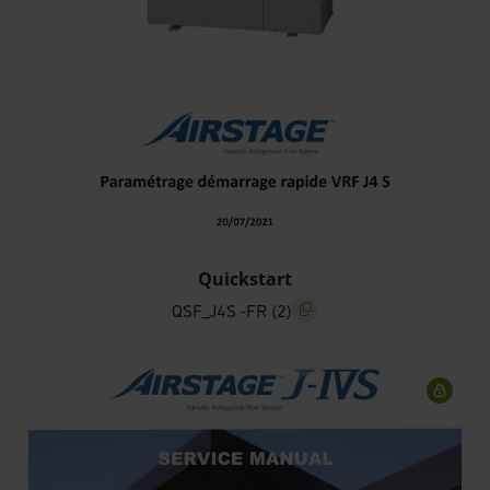
Quickstart
QSF_J4S -FR (2)
screenreader.copy title
scree