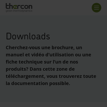
screenreader.back to home
Nombr
Downloads
Cherchez-vous une brochure, un
manuel et vidéo d’utilisation ou une
fiche technique sur l’un de nos
produits? Dans cette zone de
téléchargement, vous trouverez toute
la documentation possible.
enreader.toggle checkboxes
enreader.toggle checkboxes