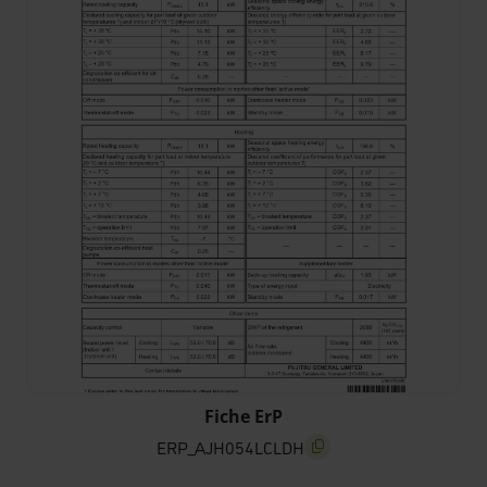
ERP_AJH054LCLDH
Fiche ErP
ERP_AJH054LCLDH
screenreader.copy title