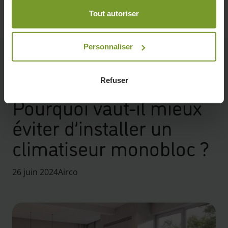
Tout autoriser
Personnaliser
Refuser
Retour à l'aperçu
Pourquoi vaut-il mieux
éviter d’installer un
climatiseur monobloc ?
26 juin 2024
Airco