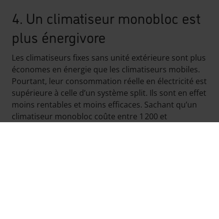
4. Un climatiseur monobloc est
plus énergivore
Les climatiseurs fixes sans unité extérieure sont plus
économes en énergie que les climatiseurs mobiles.
Pourtant, leur consommation réelle en électricité est
supérieure à celle d’un système split. Ils sont en effet
moins rentables et moins efficaces. Sachant qu’un
climatiseur monobloc coûte entre 1 200 et
3 000 euros, il s’avérera souvent plus cher à long
terme que si vous optez pour un airco split à partir
de 1 500 €.
5. Un climatiseur monobloc ne
possède pas d’évacuation des