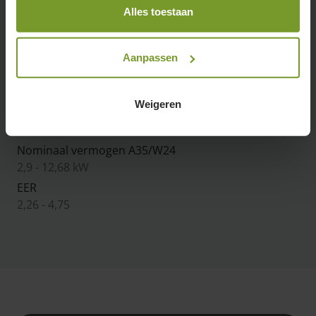
Vermogen nominaal A24/W26
Alles toestaan
2,23 - 30,2 kW
COP
Aanpassen
4,5 - 12,57
Weigeren
Koelen
Nominaal vermogen A35/W24
2,9 - 12,68 kW
EER
2,26 - 4,75