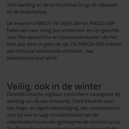
stille werking en de luchtuitblaas langs de zijkanten
en de bodemplaat.
De Inverters PMX07i-14i-18i(F)-26iF en PMX22i-30iF
halen een zeer hoog jaarrendement en zijn geschikt
voor therapeutische en binnenzwembaden die het
hele jaar door in gebruik zijn. De PMX22i-30iF hebben
een verticaal uitblazende ventilator, wat
plaatsbesparend werkt.
Veilig, ook in de winter
De elektronische regelaar controleert nauwgezet de
werking van de warmtepomp. Deze beschikt over
een hoge- en lagedrukbeveiliging, een automatische
stop bij een te laag circulatiedebiet van de
zwembadpomp en een geïntegreerde ontdooicyclus.
Bij afkoppeling in de winter loopt het water volledig