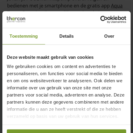
bedienen met je smartphone en de gratis app
Aqua
Temp
. De units zijn namelijk standaard uitgerust met
een WiFi-module. Zo kan je bijvoorbeeld de
zwembadtemperatuur op afstand regelen en je
warmtepomp op afstand in- en uitschakelen.
Toestemming
Details
Over
Uiteraard kan je je warmtepomp ook gewoon
instellen via de handige touch bediening op het
toestel zelf.
Deze website maakt gebruik van cookies
We gebruiken cookies om content en advertenties te
personaliseren, om functies voor social media te bieden
en om ons websiteverkeer te analyseren. Ook delen we
informatie over uw gebruik van onze site met onze
partners voor social media, adverteren en analyse. Deze
Specificaties
partners kunnen deze gegevens combineren met andere
informatie die u aan ze heeft verstrekt of die ze hebben
verzameld op basis van uw gebruik van hun services.
Verwarmen