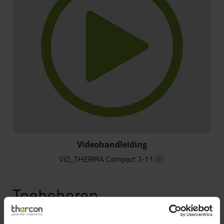
VID_THERMA Compact 3-11
Videohandleiding
VID_THERMA Compact 3-11
screenreader.copy titl
Toebehoren