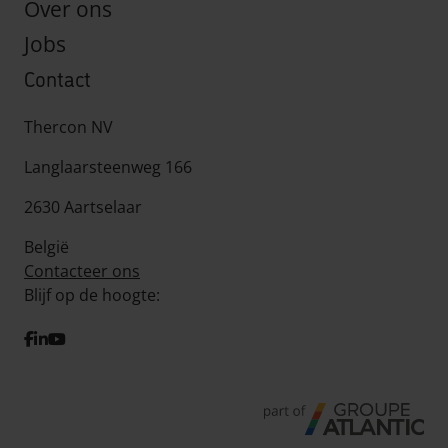
Over ons
Jobs
Contact
Thercon NV
Langlaarsteenweg 166
2630 Aartselaar
België
Contacteer ons
Blijf op de hoogte:
facebook
linkedIn
youtube