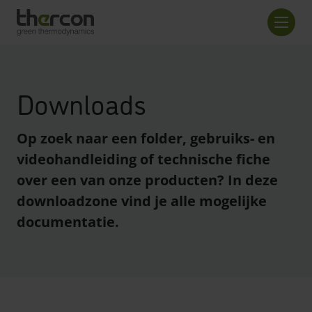
Overzicht checkout
Aanta
Downloads
Op zoek naar een folder, gebruiks- en
videohandleiding of technische fiche
over een van onze producten? In deze
downloadzone vind je alle mogelijke
documentatie.
enreader.toggle checkboxes
enreader.toggle checkboxes
enreader.toggle checkboxes