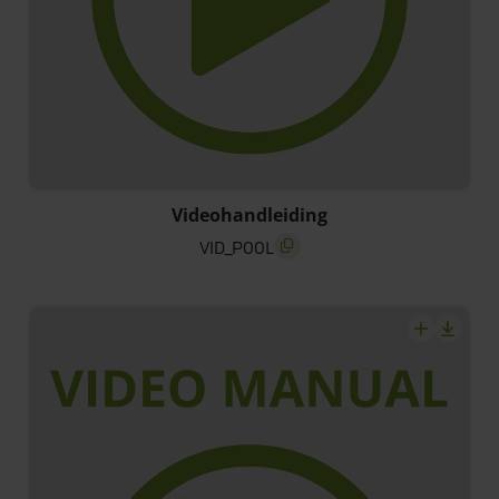
VID_POOL
Videohandleiding
VID_POOL
screenreader.copy title
screenrea