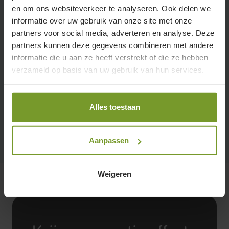
COP
en om ons websiteverkeer te analyseren. Ook delen we
4,51 - 12,38
informatie over uw gebruik van onze site met onze
partners voor social media, adverteren en analyse. Deze
partners kunnen deze gegevens combineren met andere
Koelen
informatie die u aan ze heeft verstrekt of die ze hebben
verzameld op basis van uw gebruik van hun services.
Nominaal vermogen A35/W24
2,9 - 12,68 kW
EER
Alles toestaan
1,61 - 4,75
Aanpassen
Weigeren