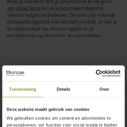
Waar je ook bent, met je smartphone en de gratis
app
Aqua Temp
kan je je jacuzziwarmtepomp
‘remote’ volgen en bedienen. De units zijn namelijk
standaard uitgerust met een WiFi module. Zo kan je
de temperatuur op afstand regelen en je
warmtepomp op afstand in- en uitschakelen.
Specificaties
Toestemming
Details
Over
Verwarmen
Deze website maakt gebruik van cookies
Nominaal vermogen A24/W26
We gebruiken cookies om content en advertenties te
2,32 - 30,2 kW
personaliseren, om functies voor social media te bieden