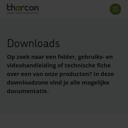
Overzicht checkout
Aanta
Downloads
Op zoek naar een folder, gebruiks- en
videohandleiding of technische fiche
over een van onze producten? In deze
downloadzone vind je alle mogelijke
documentatie.
enreader.toggle checkboxes
enreader.toggle checkboxes