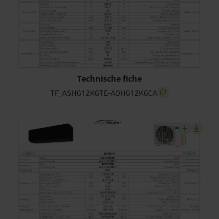
TF_ASHG12KGTE-AOHG12KGCA
Technische fiche
TF_ASHG12KGTE-AOHG12KGCA
screenreader.copy t
screenrea