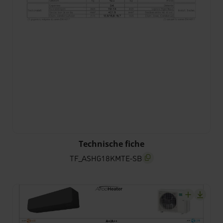
TF_ASHG18KMTE-SB
Technische fiche
TF_ASHG18KMTE-SB
screenreader.copy title
screenrea