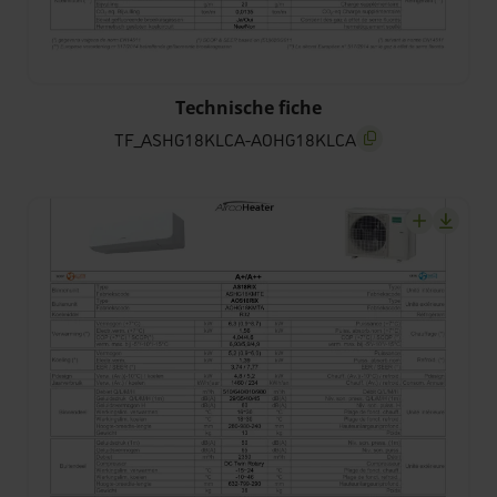
TF_ASHG18KLCA-AOHG18KLCA
Technische fiche
TF_ASHG18KLCA-AOHG18KLCA
screenreader.copy t
screenrea