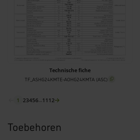
TF_ASHG24KMTE-AOHG24KMTA (ASC)
Technische fiche
TF_ASHG24KMTE-AOHG24KMTA (ASC)
screenreader.co
1
2
3
4
5
6
11
12
...
Toebehoren