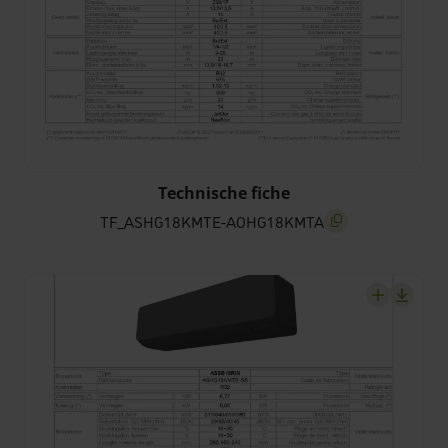
TF_ASHG18KMTE-AOHG18KMTA
Technische fiche
TF_ASHG18KMTE-AOHG18KMTA
screenreader.copy t
screenrea