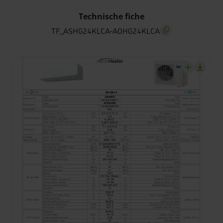
TF_ASHG24KLCA-AOHG24KLCA
Technische fiche
TF_ASHG24KLCA-AOHG24KLCA
screenreader.copy t
screenrea