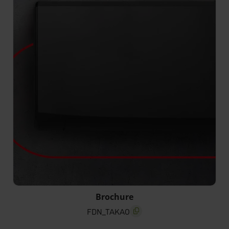
FDN_TAKAO
Brochure
FDN_TAKAO
screenreader.copy title