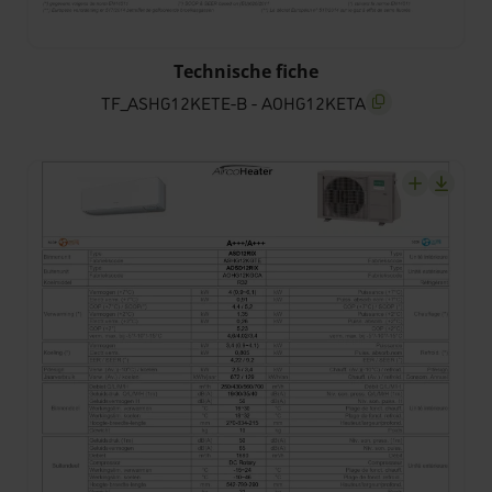
TF_ASHG12KETE-B - AOHG12KETA
Technische fiche
TF_ASHG12KETE-B - AOHG12KETA
screenreader.copy
screenrea