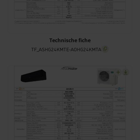
TF_ASHG24KMTE-AOHG24KMTA
Technische fiche
TF_ASHG24KMTE-AOHG24KMTA
screenreader.copy t
screenrea