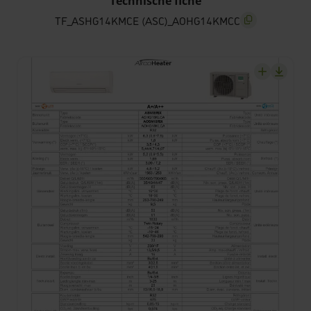
Technische fiche
TF_ASHG14KMCE (ASC)_AOHG14KMCC
screenreader.co
screenrea