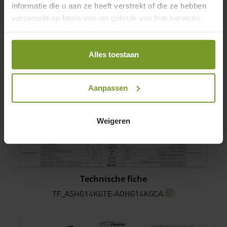
informatie die u aan ze heeft verstrekt of die ze hebben
verzameld op basis van uw gebruik van hun services.
Alles toestaan
Aanpassen
Weigeren
TF_ASHG14KGTE-AOHG14KGCA
Technische fiche
TF_ASHG14KGTE-AOHG14KGCA
screenreader.copy t