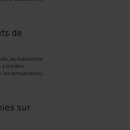
nts de
ds, les habitations
à la traîne.
r les températures
mies sur