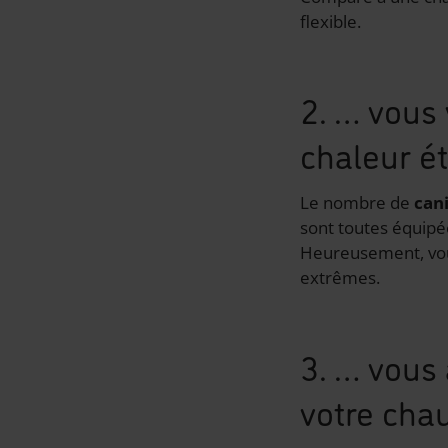
flexible.
2. … vous
chaleur é
Le nombre de
can
sont toutes équipée
Heureusement, vo
extrêmes.
3. … vous
votre cha