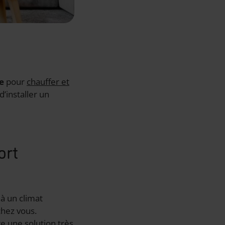
e
pour
chauffer et
’installer un
ort
à un climat
hez vous.
e une solution très