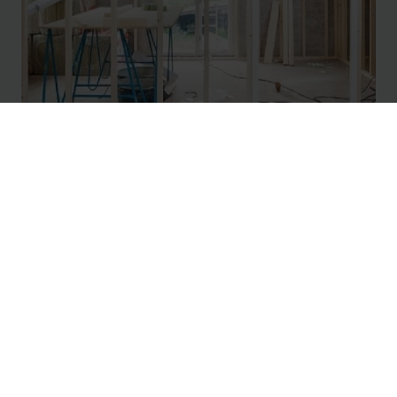
Onze oplossingen op maat van renovatie
Verduurzaam je bestaande woning met een
energiezuinige warmtepomp.
Ontdek