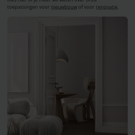
toepassingen voor
nieuwbouw
of voor
renovatie
.