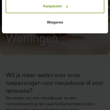
Aanpassen
Weigeren
Woningen
Wil je meer weten over onze
toepassingen voor nieuwbouw of voor
renovatie?
De noden van een nieuwbouw- en een
renovatiewoning zijn vaak fundamenteel anders.
Kies hier of je meer wil weten over onze