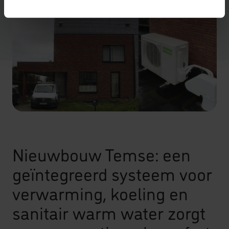
Nieuwbouw Temse: een
geïntegreerd systeem voor
verwarming, koeling en
sanitair warm water zorgt