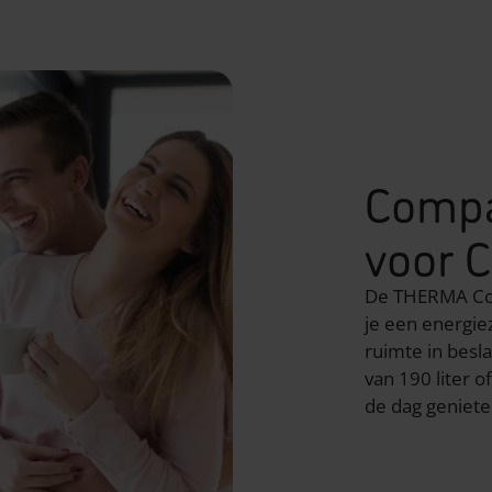
Compa
voor 
De THERMA Com
je een energie
ruimte in besl
van 190 liter o
de dag geniet