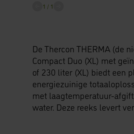
1
/ 1
screenreader.slider previous
Alle downloads
De Thercon THERMA (de n
Compact Duo (XL) met geïnt
of 230 liter (XL) biedt een
energiezuinige totaaloplos
met laagtemperatuur-afgift
water. Deze reeks levert v