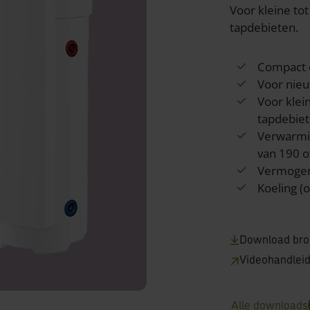
Voor kleine to
tapdebieten.
Compact e
Voor nie
Voor klei
tapdebie
Verwarmin
van 190 o
Vermogens
Koeling (o
Download bro
Videohandlei
Alle downloads