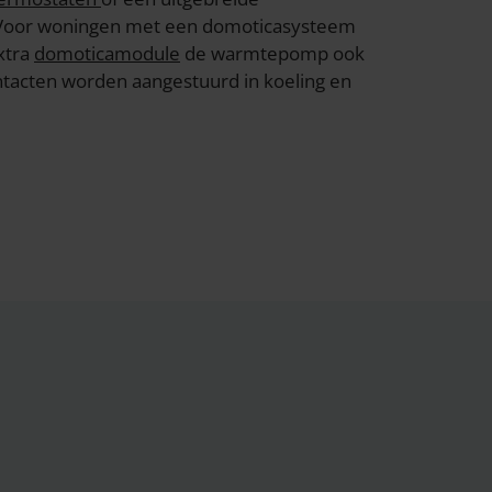
 Voor woningen met een domoticasysteem
xtra
domoticamodule
de warmtepomp ook
ntacten worden aangestuurd in koeling en