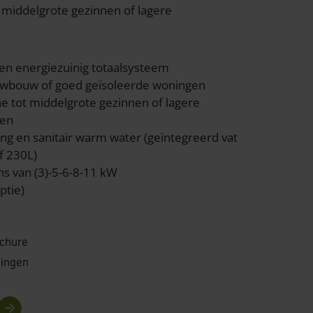
t middelgrote gezinnen of lagere
n energiezuinig totaalsysteem
uwbouw of goed geïsoleerde woningen
ne tot middelgrote gezinnen of lagere
ten
g en sanitair warm water (geïntegreerd vat
f 230L)
 van (3)-5-6-8-11 kW
ptie)
chure
dingen