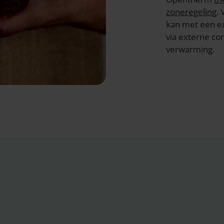
zoneregeling
.
kan met een e
via externe co
verwarming.