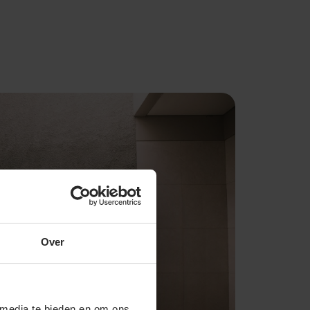
Over
 media te bieden en om ons