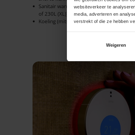
Sanitair warm water (via ingebouwd opsl
websiteverkeer te analyseren
of 230L (XL))
media, adverteren en analys
Koeling (mits toevoegen van de optionele 
verstrekt of die ze hebben v
Weigeren