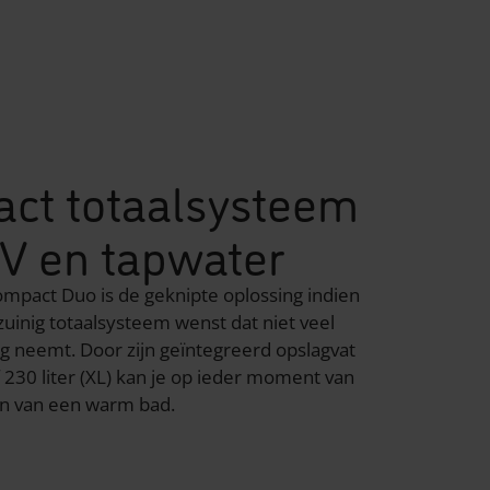
ct totaalsysteem
CV en tapwater
pact Duo is de geknipte oplossing indien
zuinig totaalsysteem wenst dat niet veel
ag neemt. Door zijn geïntegreerd opslagvat
f 230 liter (XL) kan je op ieder moment van
en van een warm bad.