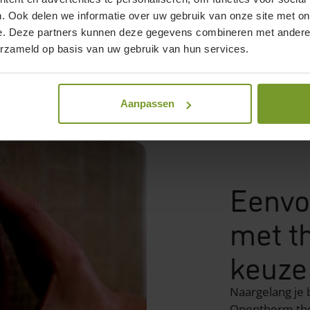
agvat van 190L
. Ook delen we informatie over uw gebruik van onze site met on
e. Deze partners kunnen deze gegevens combineren met andere i
kit koelen)
erzameld op basis van uw gebruik van hun services.
Aanpassen
Eenvo
met t
keuze
Naargelang je 
Opentherm
th