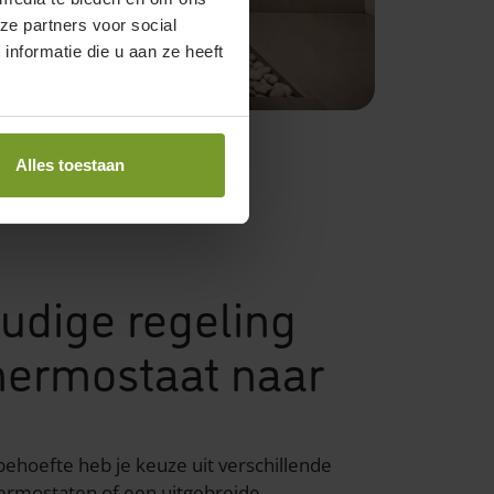
ze partners voor social
nformatie die u aan ze heeft
Alles toestaan
udige regeling
hermostaat naar
behoefte heb je keuze uit verschillende
ermostaten
of een uitgebreide