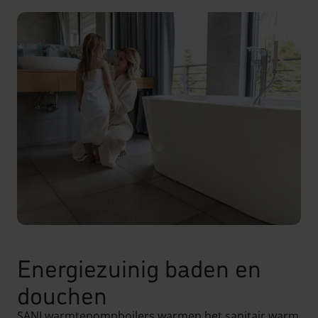
Energiezuinig baden en
douchen
SANI warmtepompboilers warmen het sanitair warm