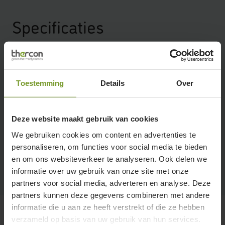
Specificaties
Inhoud
150L – 200L – 270L
Nominaal vermogen
Toestemming
Details
Over
3,25 kW
Energieklasse
Deze website maakt gebruik van cookies
A+
We gebruiken cookies om content en advertenties te
COP
personaliseren, om functies voor social media te bieden
3,09-3,37
en om ons websiteverkeer te analyseren. Ook delen we
informatie over uw gebruik van onze site met onze
partners voor social media, adverteren en analyse. Deze
partners kunnen deze gegevens combineren met andere
informatie die u aan ze heeft verstrekt of die ze hebben
verzameld op basis van uw gebruik van hun services.