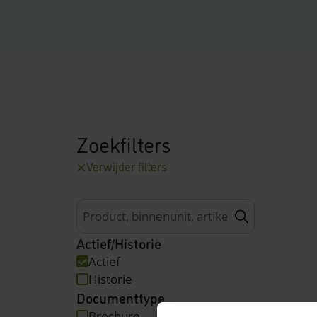
Zoekfilters
Verwijder filters
Product, binnenunit, artikelcode,…
Actief/Historie
Actief
Historie
Documenttype
Brochure