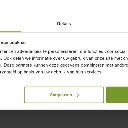
Details
 van cookies
.toggle checkboxes
ent en advertenties te personaliseren, om functies voor social
. Ook delen we informatie over uw gebruik van onze site met on
.toggle checkboxes
.toggle checkboxes
e. Deze partners kunnen deze gegevens combineren met andere i
.toggle checkboxes
.toggle checkboxes
erzameld op basis van uw gebruik van hun services.
.toggle checkboxes
.toggle checkboxes
.toggle checkboxes
.toggle checkboxes
.toggle checkboxes
.toggle checkboxes
.toggle checkboxes
.toggle checkboxes
.toggle checkboxes
.toggle checkboxes
.toggle checkboxes
Aanpassen
.toggle checkboxes
.toggle checkboxes
.toggle checkboxes
.toggle checkboxes
.toggle checkboxes
.toggle checkboxes
.toggle checkboxes
.toggle checkboxes
.toggle checkboxes
.toggle checkboxes
.toggle checkboxes
.toggle checkboxes
.toggle checkboxes
.toggle checkboxes
.toggle checkboxes
.toggle checkboxes
.toggle checkboxes