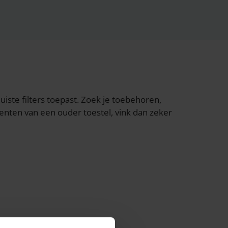
uiste filters toepast. Zoek je toebehoren,
menten van een ouder toestel, vink dan zeker