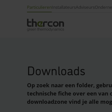
Particulieren
Installateurs
Adviseurs
Ondern
Overzicht checkout
Woningen
Lucht-luchtwarmtepompen
Aantal s
Aa
(Kantoor)gebouwen
Lucht-waterwarmtepompen
Aa
Winkels
Bodem-waterwarmtepompen
Downloads
Aa
Restaurants
Collectieve ketels
Aa
Hotels
Sanitair warm water
Aa
Op zoek naar een folder, gebru
Magazijnen
Beheer en domotica
Aa
technische fiche over een van 
Sport & ontspanning
downloadzone vind je alle mog