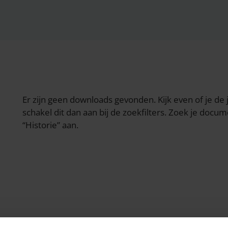
Er zijn geen downloads gevonden. Kijk even of je de j
schakel dit dan aan bij de zoekfilters. Zoek je docu
“Historie” aan.