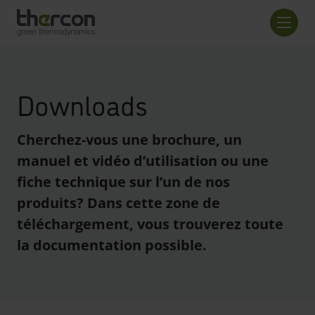
screenreader.back to home
Nombr
Downloads
Cherchez-vous une brochure, un
manuel et vidéo d’utilisation ou une
fiche technique sur l’un de nos
produits? Dans cette zone de
téléchargement, vous trouverez toute
la documentation possible.
enreader.toggle checkboxes
enreader.toggle checkboxes
enreader.toggle checkboxes