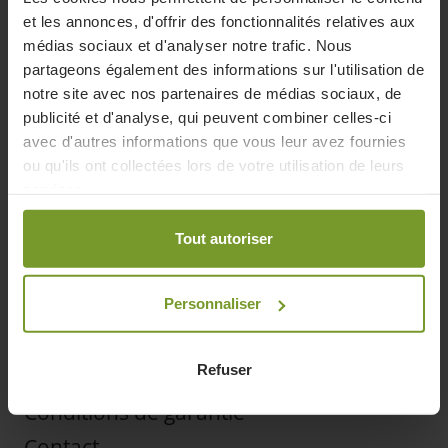
et les annonces, d'offrir des fonctionnalités relatives aux
Nos applications
médias sociaux et d'analyser notre trafic. Nous
partageons également des informations sur l'utilisation de
Nos produits
notre site avec nos partenaires de médias sociaux, de
Tout sur les pompes à chaleur
publicité et d'analyse, qui peuvent combiner celles-ci
avec d'autres informations que vous leur avez fournies
Blog
ou qu'ils ont collectées lors de votre utilisation de leurs
Nos outils
services.
Visitez notre showroom
Tout autoriser
Support
Demander un devis
Personnaliser
FAQ
Refuser
Demande d'entretien ou réparation
Conditions de garantie
Contact